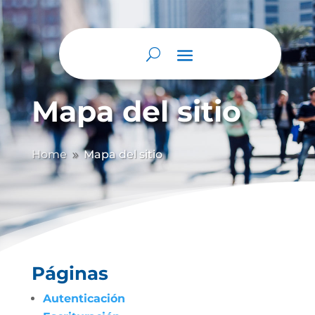
Mapa del sitio
Home
Mapa del sitio
9
Páginas
Autenticación