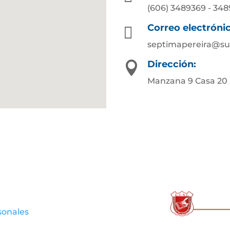
(606) 3489369 - 34
Correo electróni

septimapereira@su
Dirección:

Manzana 9 Casa 20
sonales