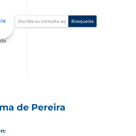
cia
 de
ima de Pereira
ón: