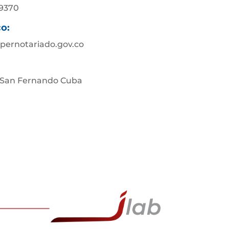
89370
co:
pernotariado.gov.co
 San Fernando Cuba