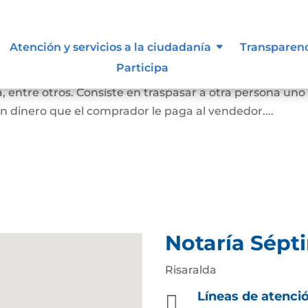
bles
Atención y servicios a la ciudadanía
Transparen
Participa
 convierte en propietaria de una casa, lote sin
 entre otros. Consiste en traspasar a otra persona uno
n dinero que el comprador le paga al vendedor....
Notaría Sépt
Risaralda
Líneas de atenci
