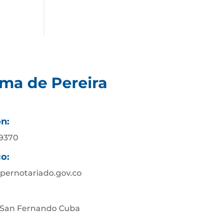
ima de Pereira
ón:
89370
co:
pernotariado.gov.co
 San Fernando Cuba