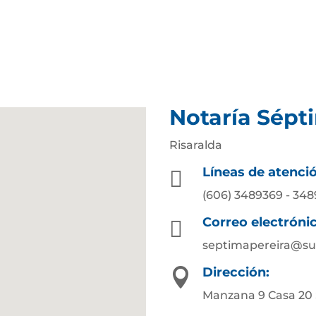
Notaría Sépt
Risaralda
Líneas de atenci

(606) 3489369 - 34
Correo electróni

septimapereira@su
Dirección:

Manzana 9 Casa 20