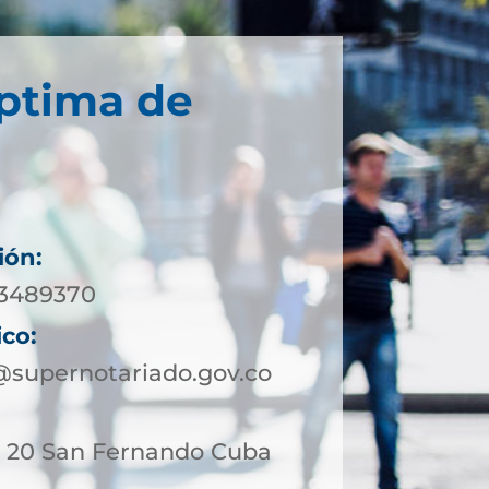
éptima de
ión:
 3489370
ico:
@supernotariado.gov.co
 20 San Fernando Cuba