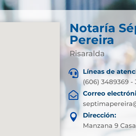
Notaría S
Pereira
Risaralda
Líneas de atenc

(606) 3489369 -
Correo electrón

septimapereira
Dirección:

Manzana 9 Casa