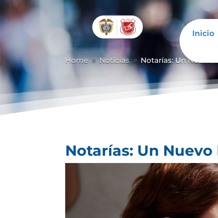
Inicio
Home
Noticias
Notarías: Un Nuevo E
9
9
Notarías: Un Nuevo 