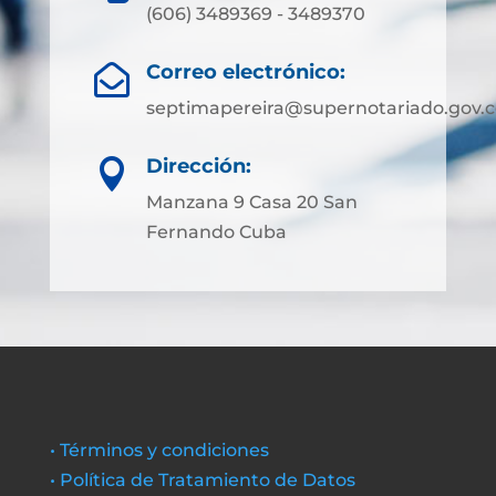
(606) 3489369 - 3489370
Correo electrónico:

septimapereira@supernotariado.gov.c
Dirección:

Manzana 9 Casa 20 San
Fernando Cuba
• Términos y condiciones
• Política de Tratamiento de Datos