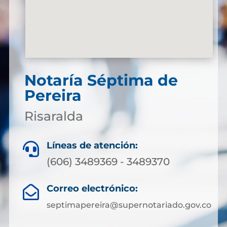
Notaría Séptima de
Pereira
Risaralda
Líneas de atención:

(606) 3489369 - 3489370
Correo electrónico:

septimapereira@supernotariado.gov.co