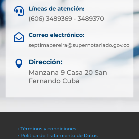
Líneas de atención:

(606) 3489369 - 3489370
Correo electrónico:

septimapereira@supernotariado.gov.co
Dirección:

Manzana 9 Casa 20 San
Fernando Cuba
• Términos y condiciones
• Política de Tratamiento de Datos