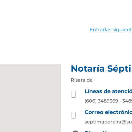
Entradas siguient
Notaría Sépt
Risaralda
Líneas de atenci

(606) 3489369 - 34
Correo electróni

septimapereira@su