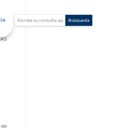
cia
ón
FAS
 de