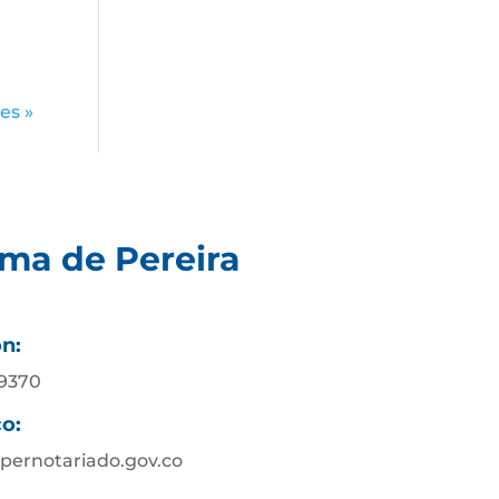
es »
ima de Pereira
ón:
89370
co:
pernotariado.gov.co